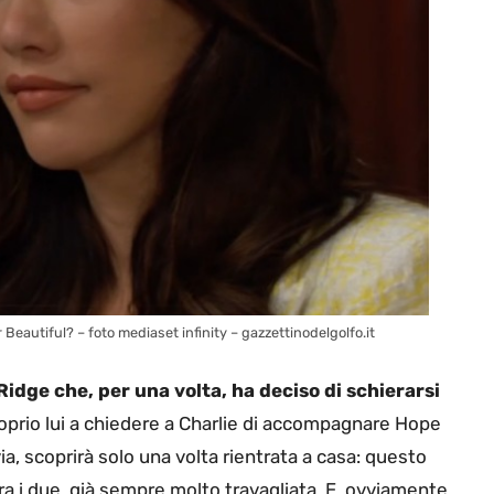
er Beautiful? – foto mediaset infinity – gazzettinodelgolfo.it
Ridge che, per una volta, ha deciso di schierarsi
prio lui a chiedere a Charlie di accompagnare Hope
a, scoprirà solo una volta rientrata a casa: questo
ra i due, già sempre molto travagliata. E, ovviamente,