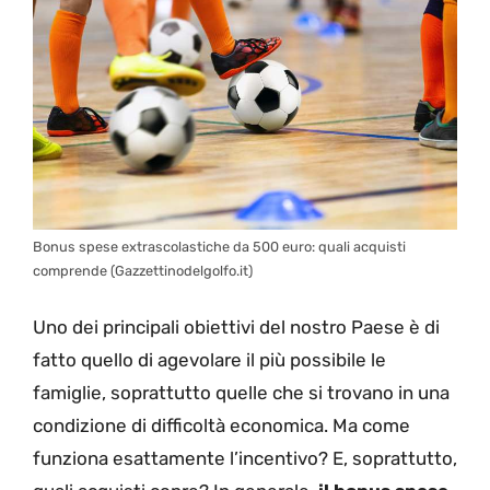
Bonus spese extrascolastiche da 500 euro: quali acquisti
comprende (Gazzettinodelgolfo.it)
Uno dei principali obiettivi del nostro Paese è di
fatto quello di agevolare il più possibile le
famiglie, soprattutto quelle che si trovano in una
condizione di difficoltà economica. Ma come
funziona esattamente l’incentivo? E, soprattutto,