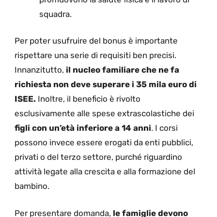
squadra.
Per poter usufruire del bonus è importante
rispettare una serie di requisiti ben precisi.
Innanzitutto,
il nucleo familiare che ne fa
richiesta non deve superare i 35 mila euro di
ISEE.
Inoltre, il beneficio è rivolto
esclusivamente alle spese extrascolastiche dei
figli con un’età inferiore a 14 anni
. I corsi
possono invece essere erogati da enti pubblici,
privati o del terzo settore, purché riguardino
attività legate alla crescita e alla formazione del
bambino.
Per presentare domanda,
le famiglie devono