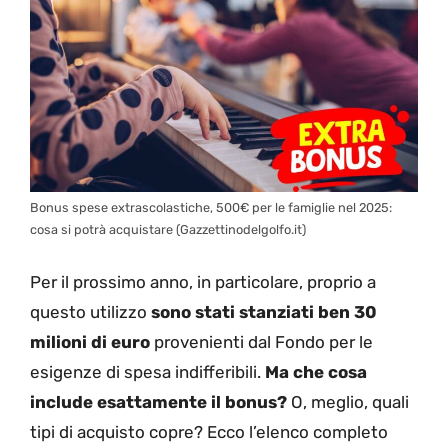
Bonus spese extrascolastiche, 500€ per le famiglie nel 2025:
cosa si potrà acquistare (Gazzettinodelgolfo.it)
Per il prossimo anno, in particolare, proprio a
questo utilizzo
sono stati stanziati ben 30
milioni di euro
provenienti dal Fondo per le
esigenze di spesa indifferibili.
Ma che cosa
include esattamente il bonus?
O, meglio, quali
tipi di acquisto copre? Ecco l’elenco completo