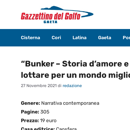
Vai
al
contenuto
Cisterna
Cori
Latina
Gaeta
Pon
“Bunker – Storia d’amore e
lottare per un mondo migli
27 Novembre 2021
di
redazione
Genere:
Narrativa contemporanea
Pagine:
305
Prezzo:
19 euro
Casa editrice:
Caosfera