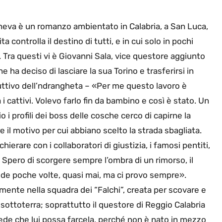
neva è un romanzo ambientato in Calabria, a San Luca,
ta controlla il destino di tutti, e in cui solo in pochi
 Tra questi vi è Giovanni Sala, vice questore aggiunto
he ha deciso di lasciare la sua Torino e trasferirsi in
truttivo dell’ndrangheta – «Per me questo lavoro è
 cattivi. Volevo farlo fin da bambino e così è stato. Un
i profili dei boss delle cosche cerco di capirne la
 il motivo per cui abbiano scelto la strada sbagliata.
chierare con i collaboratori di giustizia, i famosi pentiti,
i. Spero di scorgere sempre l’ombra di un rimorso, il
e poche volte, quasi mai, ma ci provo sempre».
mente nella squadra dei “Falchi”, creata per scovare e
i sottoterra; soprattutto il questore di Reggio Calabria
ede che lui possa farcela, perché non è nato in mezzo