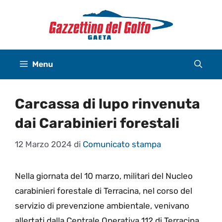
Vai
al
contenuto
Menu
Carcassa di lupo rinvenuta
dai Carabinieri forestali
12 Marzo 2024
di
Comunicato stampa
Nella giornata del 10 marzo, militari del Nucleo
carabinieri forestale di Terracina, nel corso del
servizio di prevenzione ambientale, venivano
allertati dalla Centrale Operativa 112 di Terracina