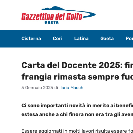
Vai
al
contenuto
Cisterna
Cori
Latina
Gaeta
Pon
Carta del Docente 2025: fi
frangia rimasta sempre fuo
5 Gennaio 2025
di
Ilaria Macchi
Ci sono importanti novità in merito ai benefi
estesa anche a chi finora non era tra gli avent
Essere aggiornati in molti lavori risulta essere