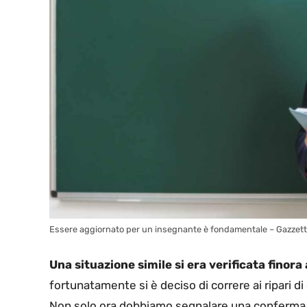
Essere aggiornato per un insegnante è fondamentale – Gazzetti
Una situazione simile si era verificata finor
fortunatamente si è deciso di correre ai ripari 
Non solo ora dobbiamo segnalare una conferma 