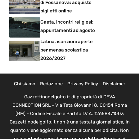
di Fossanova: acquisto
biglietti online
Gaeta, incontri religiosi:
appuntamenti ad agosto
Latina, iscrizioni aperte
per mensa scolastica
2026/2027
Chi siamo
-
Redazione
-
Privacy Policy
-
Disclaimer
Gazzettinodelgolfo.it di proprietà di DEVA
CONNECTION SRL - Via Tata Giovanni 8, 00154 Roma
(RM) - Codice Fiscale e Partita I.V.A. 12658471003
Gazzettinodelgolfo.it non è una testata giornalistica, in
quanto viene aggiornato senza alcuna periodicità. Non
può pertanto considerarsi un prodotto editoriale ai