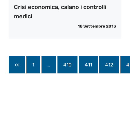
Crisi economica, calano i controlli
medici
18 Settembre 2013
<<
1
…
410
411
412
4