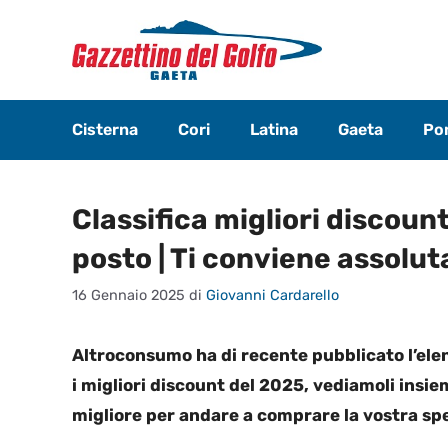
Vai
al
contenuto
Cisterna
Cori
Latina
Gaeta
Pon
Classifica migliori discoun
posto | Ti conviene assolu
16 Gennaio 2025
di
Giovanni Cardarello
Altroconsumo ha di recente pubblicato l’ele
i migliori discount del 2025, vediamoli insi
migliore per andare a comprare la vostra sp