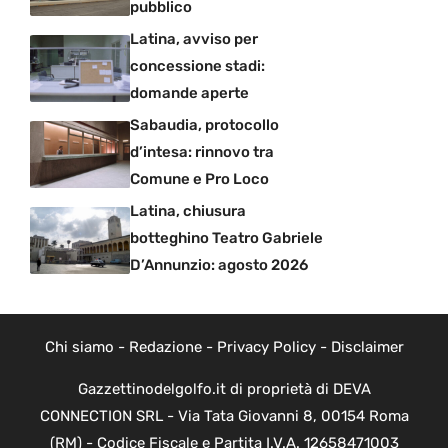
pubblico
Latina, avviso per
concessione stadi:
domande aperte
Sabaudia, protocollo
d’intesa: rinnovo tra
Comune e Pro Loco
Latina, chiusura
botteghino Teatro Gabriele
D’Annunzio: agosto 2026
Chi siamo
-
Redazione
-
Privacy Policy
-
Disclaimer
Gazzettinodelgolfo.it di proprietà di DEVA
CONNECTION SRL - Via Tata Giovanni 8, 00154 Roma
(RM) - Codice Fiscale e Partita I.V.A. 12658471003