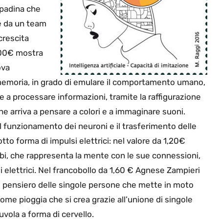
ampadina che
ce da un team
crescita
1,00€ mostra
ova
i memoria, in grado di emulare il comportamento umano,
e a processare informazioni, tramite la raffigurazione
he arriva a pensare a colori e a immaginare suoni.
 il funzionamento dei neuroni e il trasferimento delle
tto forma di impulsi elettrici: nel valore da 1,20€
ubi, che rappresenta la mente con le sue connessioni,
i elettrici. Nel francobollo da 1,60 € Agnese Zampieri
è il pensiero delle singole persone che mette in moto
 come pioggia che si crea grazie all’unione di singole
uvola a forma di cervello.