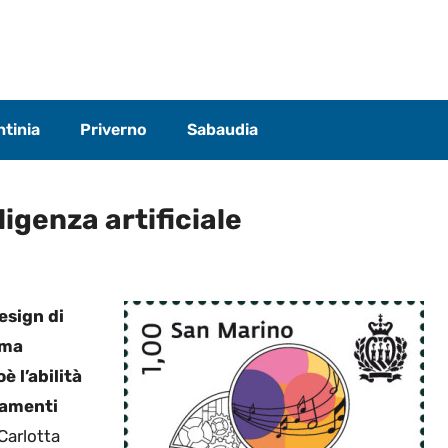
tinia
Priverno
Sabaudia
ligenza artificiale
esign di
ema
è l’abilità
namenti
Carlotta