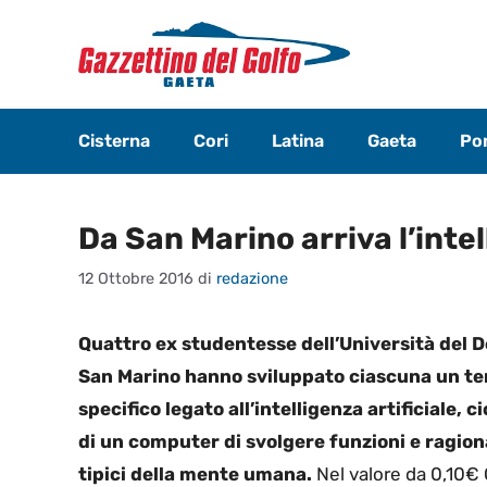
Vai
al
contenuto
Cisterna
Cori
Latina
Gaeta
Pon
Da San Marino arriva l’intel
12 Ottobre 2016
di
redazione
Quattro ex studentesse dell’Università del D
San Marino hanno sviluppato ciascuna un t
specifico legato all’intelligenza artificiale, cio
di un computer di svolgere funzioni e ragio
tipici della mente umana.
Nel valore da 0,10€ 