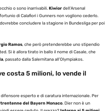
recchio o sono inarrivabili.
Kiwior
dell’Arsenal
ortunio di Calafiori i Gunners non vogliono cederlo.
 dovrebbe concludere la stagione in Bundesliga per poi
rgio Ramos
, che però pretenderebbe uno stipendio
ed. Si è allora tirato in ballo il nome di Casale, che
la
, passato dalla Salernitana all’Olympiakos.
e costa 5 milioni, lo vende il
 difensore esperto e di caratura internazionale. Per
le trentenne del Bayern Monaco
. Dier non è un
uindi essere ceduto. Il prezzo?
Intorno ai 5 milioni