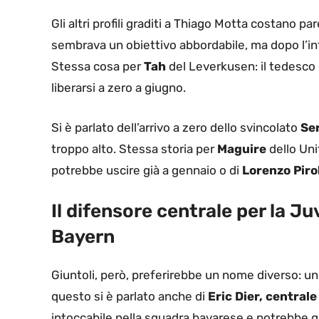
Gli altri profili graditi a Thiago Motta costano pa
sembrava un obiettivo abbordabile, ma dopo l’inf
Stessa cosa per
Tah
del Leverkusen: il tedesco
liberarsi a zero a giugno.
Si è parlato dell’arrivo a zero dello svincolato
Se
troppo alto. Stessa storia per
Maguire
dello Unit
potrebbe uscire già a gennaio o di
Lorenzo Piro
Il difensore centrale per la Juv
Bayern
Giuntoli, però, preferirebbe un nome diverso: un
questo si è parlato anche di
Eric Dier, centra
intoccabile nella squadra bavarese e potrebbe q