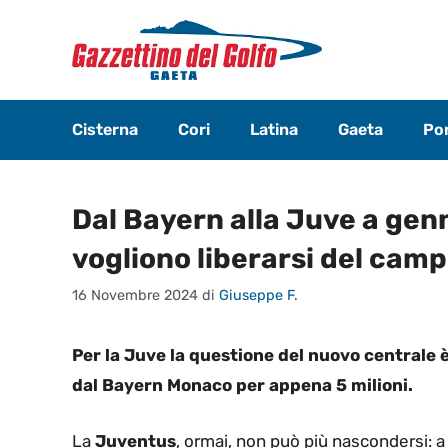
Vai
al
contenuto
Cisterna
Cori
Latina
Gaeta
Pon
Dal Bayern alla Juve a genna
vogliono liberarsi del cam
16 Novembre 2024
di
Giuseppe F.
Per la Juve la questione del nuovo centrale è
dal Bayern Monaco per appena 5 milioni.
La
Juventus
, ormai, non può più nascondersi: 