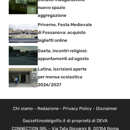
nuovo spazio
aggregazione
Priverno, Festa Medievale
di Fossanova: acquisto
biglietti online
Gaeta, incontri religiosi:
appuntamenti ad agosto
Latina, iscrizioni aperte
per mensa scolastica
2026/2027
Chi siamo
-
Redazione
-
Privacy Policy
-
Disclaimer
Gazzettinodelgolfo.it di proprietà di DEVA
CONNECTION SRL - Via Tata Giovanni 8, 00154 Roma