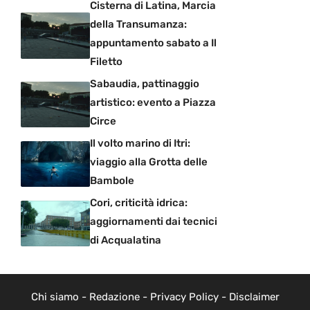
Cisterna di Latina, Marcia
della Transumanza:
appuntamento sabato a Il
Filetto
Sabaudia, pattinaggio
artistico: evento a Piazza
Circe
Il volto marino di Itri:
viaggio alla Grotta delle
Bambole
Cori, criticità idrica:
aggiornamenti dai tecnici
di Acqualatina
Chi siamo
-
Redazione
-
Privacy Policy
-
Disclaimer