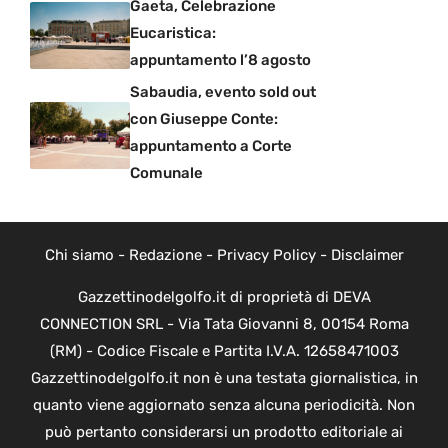
Gaeta, Celebrazione
Eucaristica:
appuntamento l’8 agosto
Sabaudia, evento sold out
con Giuseppe Conte:
appuntamento a Corte
Comunale
Chi siamo
-
Redazione
-
Privacy Policy
-
Disclaimer
Gazzettinodelgolfo.it di proprietà di DEVA
CONNECTION SRL - Via Tata Giovanni 8, 00154 Roma
(RM) - Codice Fiscale e Partita I.V.A. 12658471003
Gazzettinodelgolfo.it non è una testata giornalistica, in
quanto viene aggiornato senza alcuna periodicità. Non
può pertanto considerarsi un prodotto editoriale ai