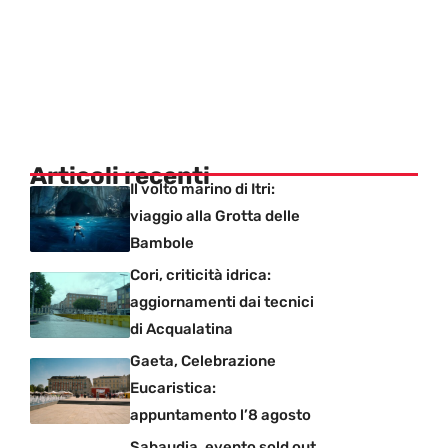
Articoli recenti
Il volto marino di Itri:
viaggio alla Grotta delle
Bambole
Cori, criticità idrica:
aggiornamenti dai tecnici
di Acqualatina
Gaeta, Celebrazione
Eucaristica:
appuntamento l’8 agosto
Sabaudia, evento sold out