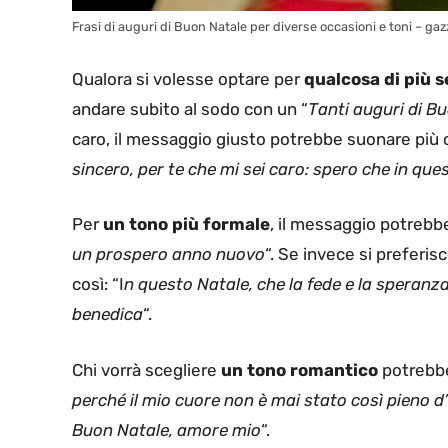
Frasi di auguri di Buon Natale per diverse occasioni e toni – gaz
Qualora si volesse optare per
qualcosa di più s
andare subito al sodo con un “
Tanti auguri di Bu
caro, il messaggio giusto potrebbe suonare più 
sincero, per te che mi sei caro: spero che in que
Per
un tono più formale
, il messaggio potrebb
un prospero anno nuovo
“. Se invece si preferis
così: “I
n questo Natale, che la fede e la speranza
benedica
“.
Chi vorrà scegliere
un tono romantico
potrebbe
perché il mio cuore non è mai stato così pieno d
Buon Natale, amore mio
“.