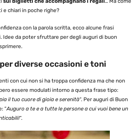
i
sui biglietti che accompagnano i regali
… Ma come
i e chiari in poche righe?
fidenza con la parola scritta, ecco alcune frasi
i. Idee da poter sfruttare per degli auguri di buon
esprimere.
 per diverse occasioni e toni
renti con cui non si ha troppa confidenza ma che non
bero essere modulati intorno a questa frase tipo:
a il tuo cuore di gioia e serenità
“. Per auguri di Buon
: “
Auguro a te e a tutte le persone a cui vuoi bene un
ticabili!
“.