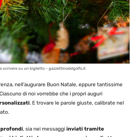
o scrivere su un biglietto – gazzettinodelgolfo.it
arenza, nell’augurare Buon Natale, eppure tantissime
iascuno di noi vorrebbe che i propri auguri
rsonalizzati
. E trovare le parole giuste, calibrate nel
ato.
o profondi
, sia nei messaggi
inviati tramite