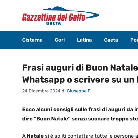
Vai
al
contenuto
Cisterna
Cori
Latina
Gaeta
Pon
Frasi auguri di Buon Natale:
Whatsapp o scrivere su un 
24 Dicembre 2024
di
Giuseppe F.
Ecco alcuni consigli sulle frasi di auguri da 
dire “Buon Natale” senza suonare troppo ste
A
Natale
si è soliti contattare tutte le persone a