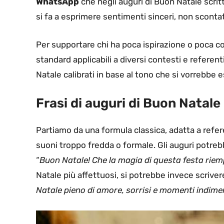
WhatsApp
che negli auguri di Buon Natale scritt
si fa a esprimere sentimenti sinceri, non scontat
Per supportare chi ha poca ispirazione o poca con
standard applicabili a diversi contesti e referent
Natale calibrati in base al tono che si vorrebbe 
Frasi di auguri di Buon Natale
Partiamo da una formula classica, adatta a refe
suoni troppo fredda o formale. Gli auguri potreb
“
Buon Natale! Che la magia di questa festa riempi
Natale più affettuosi, si potrebbe invece scrivere
Natale pieno di amore, sorrisi e momenti indimen