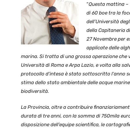
“
Questa mattina
– 
di 60 boe tra la fo
dell’Università deg
della Capitaneria 
27 Novembre per ess
applicate delle alg
marina. Si tratta di una grossa operazione che v
Università di Roma e Arpa Lazio, e volta alla salv
protocollo d’intesa è stato sottoscritto l’anno s
stima dello stato ambientale delle acque marine c
biodiversità.
La Provincia, oltre a contribuire finanziariament
durata di tre anni, con la somma di 750mila eur
disposizione dell’equipe scientifica, le cartografi