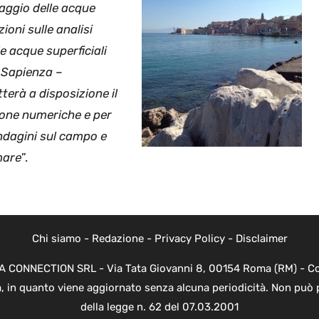
raggio delle acque
ioni sulle analisi
e acque superficiali
a Sapienza –
terà a disposizione il
ione numeriche e per
 indagini sul campo e
mare
”.
Chi siamo
-
Redazione
-
Privacy Policy
-
Disclaimer
EVA CONNECTION SRL - Via Tata Giovanni 8, 00154 Roma (RM) - Cod
a, in quanto viene aggiornato senza alcuna periodicità. Non può 
della legge n. 62 del 07.03.2001