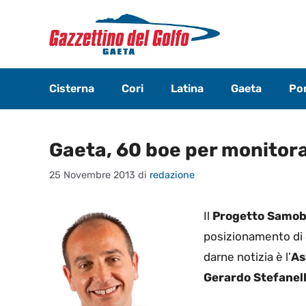
Vai
al
contenuto
Cisterna
Cori
Latina
Gaeta
Pon
Gaeta, 60 boe per monitor
25 Novembre 2013
di
redazione
Il
Progetto Samob
posizionamento di 
darne notizia è l’
As
Gerardo Stefanell