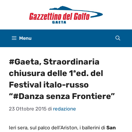
Vai
al
contenuto
Menu
#Gaeta, Straordinaria
chiusura delle 1ªed. del
Festival italo-russo
“#Danza senza Frontiere”
23 Ottobre 2015
di
redazione
Ieri sera, sul palco dell’Ariston, i ballerini di
San