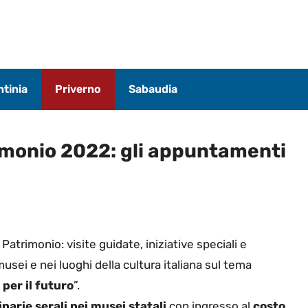
tinia
Priverno
Sabaudia
imonio 2022: gli appuntamenti
trimonio: visite guidate, iniziative speciali e
sei e nei luoghi della cultura italiana sul tema
 per il futuro
”.
narie serali nei musei statali
con ingresso al
costo