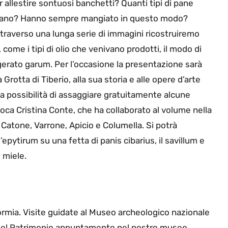
llestire sontuosi banchetti? Quanti tipi di pane
avano? Hanno sempre mangiato in questo modo?
ttraverso una lunga serie di immagini ricostruiremo
ome i tipi di olio che venivano prodotti, il modo di
gerato garum. Per l’occasione la presentazione sarà
 Grotta di Tiberio, alla sua storia e alle opere d’arte
la possibilità di assaggiare gratuitamente alcune
uoca Cristina Conte, che ha collaborato al volume nella
di Catone, Varrone, Apicio e Columella. Si potrà
l’epytirum su una fetta di panis cibarius, il savillum e
 miele.
mia. Visite guidate al Museo archeologico nazionale
 del Patrimonio appuntamento nel nostro museo,