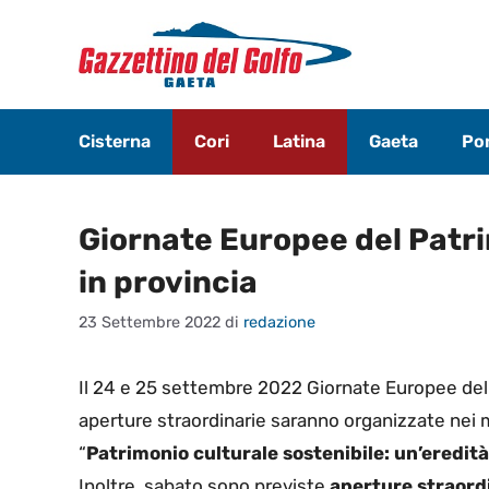
Vai
al
contenuto
Cisterna
Cori
Latina
Gaeta
Pon
Giornate Europee del Patr
in provincia
23 Settembre 2022
di
redazione
Il 24 e 25 settembre 2022 Giornate Europee del Pa
aperture straordinarie saranno organizzate nei mu
“
Patrimonio culturale sostenibile: un’eredità
Inoltre, sabato sono previste
aperture straordi