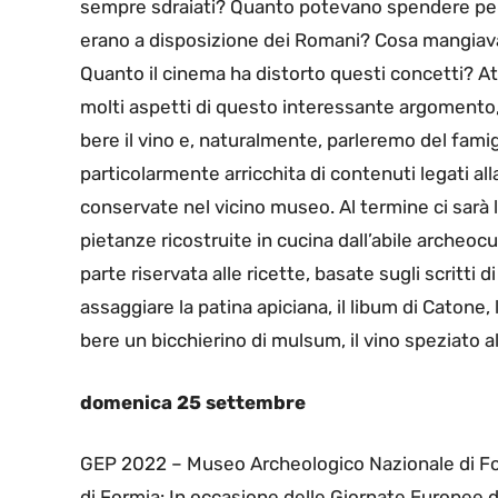
sempre sdraiati? Quanto potevano spendere per a
erano a disposizione dei Romani? Cosa mangi
Quanto il cinema ha distorto questi concetti? A
molti aspetti di questo interessante argomento, c
bere il vino e, naturalmente, parleremo del fami
particolarmente arricchita di contenuti legati alla
conservate nel vicino museo. Al termine ci sarà 
pietanze ricostruite in cucina dall’abile archeoc
parte riservata alle ricette, basate sugli scritti 
assaggiare la patina apiciana, il libum di Catone, 
bere un bicchierino di mulsum, il vino speziato al
domenica 25 settembre
GEP 2022 – Museo Archeologico Nazionale di For
di Formia: In occasione delle Giornate Europee