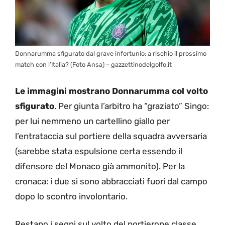
Donnarumma sfigurato dal grave infortunio: a rischio il prossimo
match con l’Italia? (Foto Ansa) – gazzettinodelgolfo.it
Le immagini mostrano Donnarumma col volto
sfigurato
. Per giunta l’arbitro ha “graziato” Singo:
per lui nemmeno un cartellino giallo per
l’entrataccia sul portiere della squadra avversaria
(sarebbe stata espulsione certa essendo il
difensore del Monaco già ammonito). Per la
cronaca: i due si sono abbracciati fuori dal campo
dopo lo scontro involontario.
Restano i segni sul volto del portierone classe