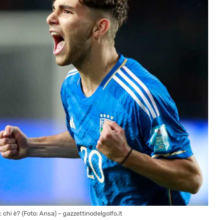
chi è? (Foto: Ansa) – gazzettinodelgolfo.it