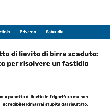
tinia
Priverno
Sabaudia
to di lievito di birra scaduto:
to per risolvere un fastidio
lo panetto di lievito in frigorifero ma non
incredibile! Rimarrai stupita dal risultato.