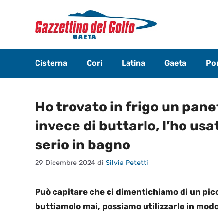
Vai
al
contenuto
Cisterna
Cori
Latina
Gaeta
Pon
Ho trovato in frigo un panet
invece di buttarlo, l’ho usa
serio in bagno
29 Dicembre 2024
di
Silvia Petetti
Può capitare che ci dimentichiamo di un picco
buttiamolo mai, possiamo utilizzarlo in modo 