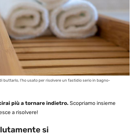
di buttarlo, l’ho usato per risolvere un fastidio serio in bagno-
irai più a tornare indietro.
Scopriamo insieme
esce a risolvere!
olutamente si