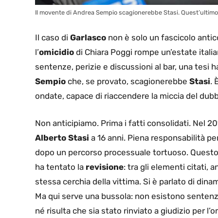
Il movente di Andrea Sempio scagionerebbe Stasi. Quest’ultimo
Il caso di
Garlasco
non è solo un fascicolo antic
l’
omicidio
di Chiara Poggi rompe un’estate itali
sentenze, perizie e discussioni al bar, una tesi h
Sempio
che, se provato, scagionerebbe
Stasi
. 
ondate, capace di riaccendere la miccia del dubb
Non anticipiamo. Prima i fatti consolidati. Nel 20
Alberto Stasi
a 16 anni. Piena responsabilità pe
dopo un percorso processuale tortuoso. Questo è 
ha tentato la
revisione
: tra gli elementi citati,
stessa cerchia della vittima. Si è parlato di dinami
Ma qui serve una bussola: non esistono sentenz
né risulta che sia stato rinviato a giudizio per 