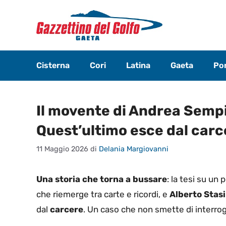
Vai
al
contenuto
Cisterna
Cori
Latina
Gaeta
Pon
Il movente di Andrea Semp
Quest’ultimo esce dal carc
11 Maggio 2026
di
Delania Margiovanni
Una storia che torna a bussare
: la tesi su un
che riemerge tra carte e ricordi, e
Alberto Stasi
dal
carcere
. Un caso che non smette di interrog