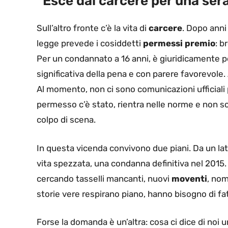
“Esce dal carcere per una sera
Sull’altro fronte c’è la vita di
carcere
. Dopo anni
legge prevede i cosiddetti
permessi premio
: b
Per un condannato a 16 anni, è giuridicamente p
significativa della pena e con parere favorevole
Al momento, non ci sono comunicazioni ufficiali 
permesso c’è stato, rientra nelle norme e non sc
colpo di scena.
In questa vicenda convivono due piani. Da un lat
vita spezzata, una condanna definitiva nel 2015. 
cercando tasselli mancanti, nuovi
moventi
, nom
storie vere respirano piano, hanno bisogno di fat
Forse la domanda è un’altra: cosa ci dice di noi