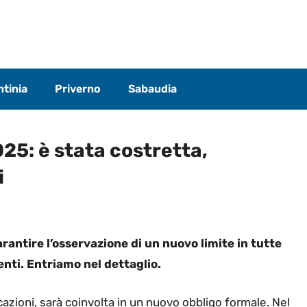
tinia
Priverno
Sabaudia
025: è stata costretta,
i
arantire l’osservazione di un nuovo limite in tutte
enti. Entriamo nel dettaglio.
icazioni, sarà coinvolta in un nuovo obbligo formale. Nel