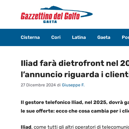
Vai
al
contenuto
Cisterna
Cori
Latina
Gaeta
Pon
Iliad farà dietrofront nel 2
l’annuncio riguarda i client
27 Dicembre 2024
di
Giuseppe F.
Il gestore telefonico Iliad, nel 2025, dovrà g
le sue offerte: ecco che cosa cambia per i cli
Iliad
, come tutti gli altri operatori di telecomun