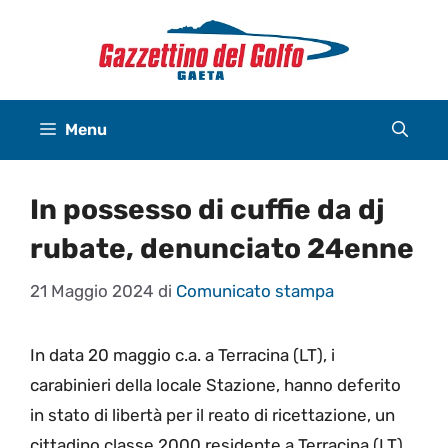
Vai
al
contenuto
Menu
In possesso di cuffie da dj
rubate, denunciato 24enne
21 Maggio 2024
di
Comunicato stampa
In data 20 maggio c.a. a Terracina (LT), i
carabinieri della locale Stazione, hanno deferito
in stato di libertà per il reato di ricettazione, un
cittadino classe 2000 residente a Terracina (LT).