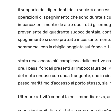
il supporto dei dipendenti della società concess
operazioni di spegnimento che sono durate alcu
imbarcazioni, mentre le altre due, rotti gli orme
proveniente dal quadrante sudoccidentale, contro 
spegnimento si sono protratti incessantemente
sommerse, con la chiglia poggiata sul fondale. 
stata resa ancora più complessa dalle cattive co
ore: i bassi fondali presenti all’imboccatura del
del moto ondoso con onda frangente, che in circo
passo marittimo d’accesso al porto stesso, sia in
Ulteriore attività condotta nell’immediatezza, a
condizioni proibitive, è stata la creazione di un’