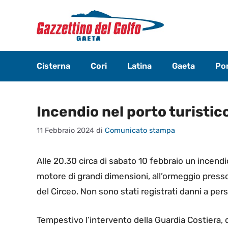
Vai
al
contenuto
Cisterna
Cori
Latina
Gaeta
Pon
Incendio nel porto turistic
11 Febbraio 2024
di
Comunicato stampa
Alle 20.30 circa di sabato 10 febbraio un incend
motore di grandi dimensioni, all’ormeggio press
del Circeo. Non sono stati registrati danni a per
Tempestivo l’intervento della Guardia Costiera, de