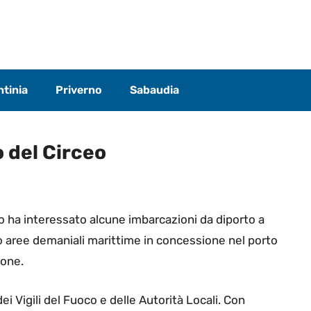
tinia
Priverno
Sabaudia
o del Circeo
io ha interessato alcune imbarcazioni da diporto a
o aree demaniali marittime in concessione nel porto
sone.
i Vigili del Fuoco e delle Autorità Locali. Con