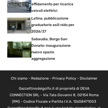
affidamento per ricarica
veicoli elettrici
Latina, pubblicazione
graduatorie asili nido per
2026/27
Sabaudia, Borgo San
Donato: inaugurazione
nuovo spazio
aggregazione
Chi siamo
-
Redazione
-
Privacy Policy
-
Disclaimer
Gazzettinodelgolfo.it di proprietà di DEVA
CONNECTION SRL - Via Tata Giovanni 8, 00154 Roma
(RM) - Codice Fiscale e Partita I.V.A. 12658471003
Gazzettinodelgolfo.it non è una testata giornalistica, in