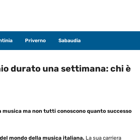
tinia
Priverno
Sabaudia
io durato una settimana: chi è
la musica ma non tutti conoscono quanto successo
del mondo della musica italiana.
La sua carriera