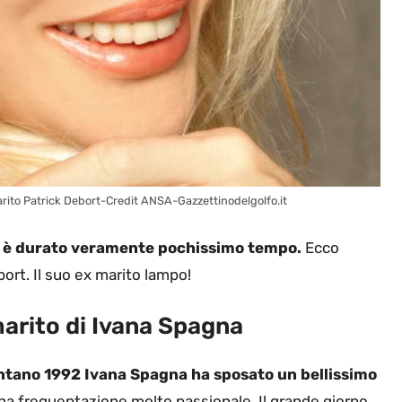
arito Patrick Debort-Credit ANSA-Gazzettinodelgolfo.it
e è durato veramente pochissimo tempo.
Ecco
ort. Il suo ex marito lampo!
marito di Ivana Spagna
ntano 1992 Ivana Spagna ha sposato un bellissimo
na frequentazione molto passionale. Il grande giorno