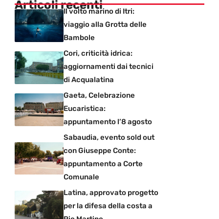
Articoli recenti
Il volto marino di Itri:
viaggio alla Grotta delle
Bambole
Cori, criticità idrica:
aggiornamenti dai tecnici
di Acqualatina
Gaeta, Celebrazione
Eucaristica:
appuntamento l’8 agosto
Sabaudia, evento sold out
con Giuseppe Conte:
appuntamento a Corte
Comunale
Latina, approvato progetto
per la difesa della costa a
Rio Martino