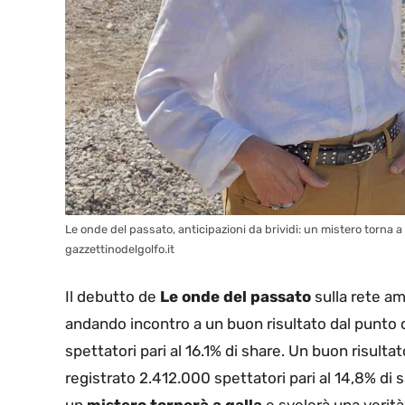
Le onde del passato, anticipazioni da brividi: un mistero torna a
gazzettinodelgolfo.it
Il debutto de
Le onde del passato
sulla rete am
andando incontro a un buon risultato dal punto d
spettatori pari al 16.1% di share. Un buon risul
registrato 2.412.000 spettatori pari al 14,8% di 
un
mistero tornerà a galla
e svelerà una verità