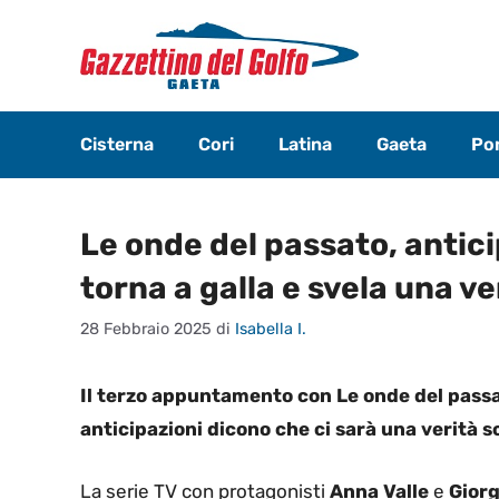
Vai
al
contenuto
Cisterna
Cori
Latina
Gaeta
Pon
Le onde del passato, antici
torna a galla e svela una v
28 Febbraio 2025
di
Isabella I.
Il terzo appuntamento con Le onde del passat
anticipazioni dicono che ci sarà una verità 
La serie TV con protagonisti
Anna Valle
e
Giorg