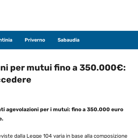
tinia
Priverno
Sabaudia
oni per mutui fino a 350.000€:
accedere
i agevolazioni per i mutui: fino a 350.000 euro
e.
eviste dalla Legge 104 varia in base alla composizione