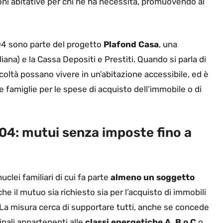
ioni abitative per chi ne ha necessità, promuovendo al
104 sono parte del progetto
Plafond Casa
, una
iana) e la Cassa Depositi e Prestiti. Quando si parla di
icoltà possano vivere in un’abitazione accessibile, ed è
famiglie per le spese di acquisto dell’immobile o di
104: mutui senza imposte fino a
clei familiari di cui fa parte
almeno un soggetto
he il mutuo sia richiesto sia per l’acquisto di immobili
… La misura cerca di supportare tutti, anche se concede
cipali appartenenti alle
classi energetiche A, B o C
o