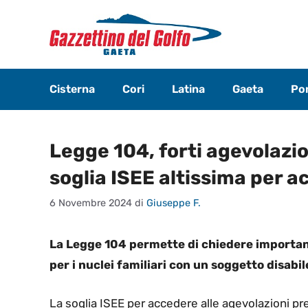
Vai
al
contenuto
Cisterna
Cori
Latina
Gaeta
Pon
Legge 104, forti agevolazi
soglia ISEE altissima per 
6 Novembre 2024
di
Giuseppe F.
La Legge 104 permette di chiedere important
per i nuclei familiari con un soggetto disabil
La soglia ISEE per accedere alle agevolazioni pr