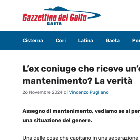
Vai
al
contenuto
Cisterna
Cori
Latina
Gaeta
Pon
L’ex coniuge che riceve un’
mantenimento? La verità
26 Novembre 2024
di
Vincenzo Pugliano
Assegno di mantenimento, vediamo se si perd
una situazione del genere.
Una delle cose che capitano in una separazione o