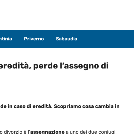
tinia
Priverno
Sabaudia
eredità, perde l’assegno di
e in caso di eredità. Scopriamo cosa cambia in
 divorzio è l’
assegnazione
a uno dei due coniugi,