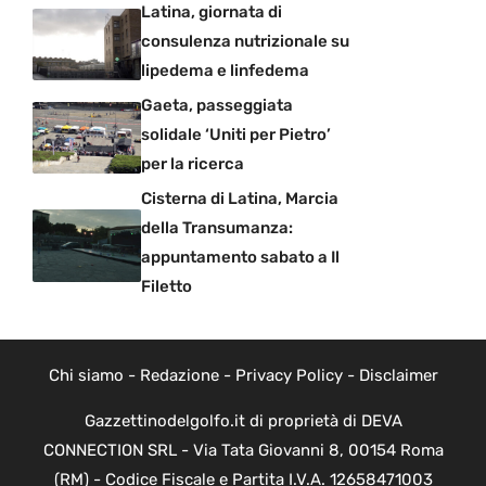
Latina, giornata di
consulenza nutrizionale su
lipedema e linfedema
Gaeta, passeggiata
solidale ‘Uniti per Pietro’
per la ricerca
Cisterna di Latina, Marcia
della Transumanza:
appuntamento sabato a Il
Filetto
Chi siamo
-
Redazione
-
Privacy Policy
-
Disclaimer
Gazzettinodelgolfo.it di proprietà di DEVA
CONNECTION SRL - Via Tata Giovanni 8, 00154 Roma
(RM) - Codice Fiscale e Partita I.V.A. 12658471003