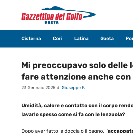
Vai
al
contenuto
Cisterna
Cori
Latina
Gaeta
Pon
Mi preoccupavo solo delle l
fare attenzione anche con
23 Gennaio 2025
di
Giuseppe F.
Umidità, calore e contatto con il corpo rendo
lavarlo spesso come si fa con le lenzuola?
Dopo aver fatto la doccia o il bagno, l’
accappat