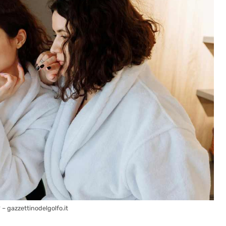
– gazzettinodelgolfo.it