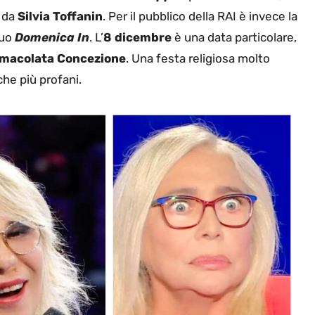
o da
Silvia Toffanin
. Per il pubblico della RAI è invece la
suo
Domenica In
. L’
8 dicembre
è una data particolare,
mmacolata Concezione
. Una festa religiosa molto
che più profani.