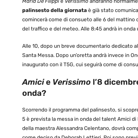
Maria De Filippi
e
Verissimo
andranno normalment
palinsesto della giornata
è già stato comunica
comincerà come di consueto alle 6 del mattino c
del traffico e del meteo. Alle 8:45 andrà in on
Alle 10, dopo un breve documentario dedicato all
Santa Messa. Dopo un’oretta andrà invece in O
inaugurato con il T5G, cui seguirà come di consu
Amici
e
Verissimo
l’8 dicembr
onda?
Scorrendo il programma del palinsesto, si scop
5 è prevista la messa in onda del talent Amici di 
della maestra Alessandra Celentano, dovrà comp
come deciso da Deborah Lettieri. Poi sono previst