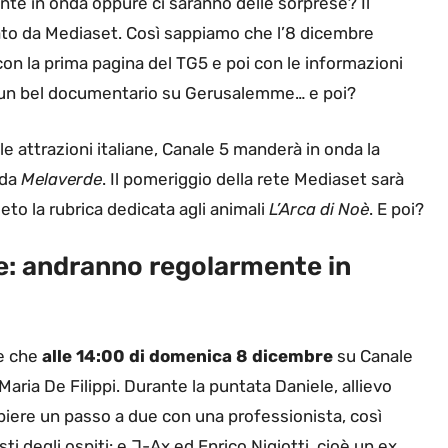
e in onda oppure ci saranno delle sorprese? Il
to da Mediaset. Così sappiamo che l’8 dicembre
on la prima pagina del TG5 e poi con le informazioni
da un bel documentario su Gerusalemme… e poi?
e attrazioni italiane, Canale 5 manderà in onda la
nda
Melaverde
. Il pomeriggio della rete Mediaset sarà
eto la rubrica dedicata agli animali
L’Arca di Noè
. E poi?
e: andranno regolarmente in
re che
alle 14:00 di domenica 8 dicembre
su Canale
Maria De Filippi. Durante la puntata Daniele, allievo
iere un passo a due con una professionista, così
i degli ospiti: e J-Ax ed Enrico Nigiotti, cioè un ex