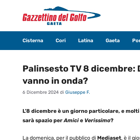
Vai
al
contenuto
Cisterna
Cori
Latina
Gaeta
Pon
Palinsesto TV 8 dicembre: 
vanno in onda?
6 Dicembre 2024
di
Giuseppe F.
L’8 dicembre è un giorno particolare, e molti
sarà spazio per
Amici
e
Verissimo
?
La domenica, per il pubblico di
Mediaset
, è il gi