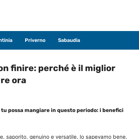
tinia
Priverno
Sabaudia
n finire: perché è il miglior
re ora
e tu possa mangiare in questo periodo: i benefici
ne, saporito, genuino e versatile, lo sapevamo bene.