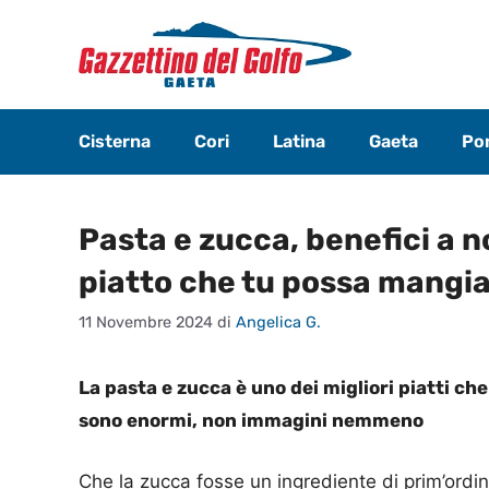
Vai
al
contenuto
Cisterna
Cori
Latina
Gaeta
Pon
Pasta e zucca, benefici a no
piatto che tu possa mangia
11 Novembre 2024
di
Angelica G.
La pasta e zucca è uno dei migliori piatti ch
sono enormi, non immagini nemmeno
Che la zucca fosse un ingrediente di prim’ordi