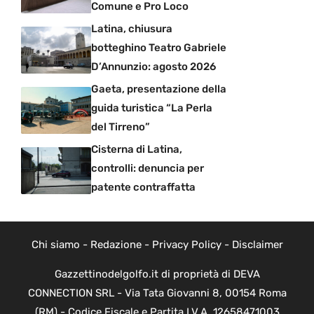
Comune e Pro Loco
Latina, chiusura
botteghino Teatro Gabriele
D’Annunzio: agosto 2026
Gaeta, presentazione della
guida turistica “La Perla
del Tirreno”
Cisterna di Latina,
controlli: denuncia per
patente contraffatta
Chi siamo
-
Redazione
-
Privacy Policy
-
Disclaimer
Gazzettinodelgolfo.it di proprietà di DEVA
CONNECTION SRL - Via Tata Giovanni 8, 00154 Roma
(RM) - Codice Fiscale e Partita I.V.A. 12658471003