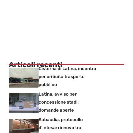
Articoli recenti
Cisterna di Latina, incontro
per criticità trasporto
pubblico
Latina, avviso per
concessione stadi:
domande aperte
Sabaudia, protocollo
d’intesa: rinnovo tra