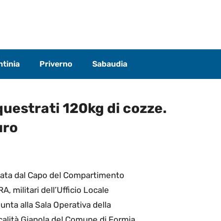
tinia
Priverno
Sabaudia
questrati 120kg di cozze.
uro
vviata dal Capo del Compartimento
, militari dell’Ufficio Locale
unta alla Sala Operativa della
ocalità Gianola del Comune di Formia