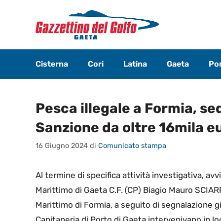
Vai
al
contenuto
Cisterna
Cori
Latina
Gaeta
Pon
Pesca illegale a Formia, se
Sanzione da oltre 16mila e
16 Giugno 2024
di
Comunicato stampa
Al termine di specifica attività investigativa, a
Marittimo di Gaeta C.F. (CP) Biagio Mauro SCIARRA
Marittimo di Formia, a seguito di segnalazione gi
Capitaneria di Porto di Gaeta intervenivano in l