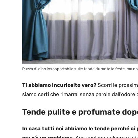
Puzza di cibo insopportabile sulle tende durante le feste, ma non
Ti abbiamo incuriosito vero?
Scorri le prossim
siamo certi che rimarrai senza parole dall’odore 
Tende pulite e profumate dopo
In casa tutti noi abbiamo le tende perché ci
ma c’è un problema.
Accumulano polvere e odo