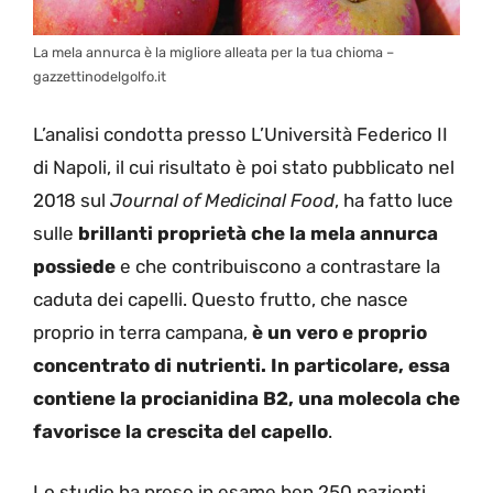
La mela annurca è la migliore alleata per la tua chioma –
gazzettinodelgolfo.it
L’analisi condotta presso L’Università Federico II
di Napoli, il cui risultato è poi stato pubblicato nel
2018 sul
Journal of Medicinal Food
, ha fatto luce
sulle
brillanti proprietà che la mela annurca
possiede
e che contribuiscono a contrastare la
caduta dei capelli. Questo frutto, che nasce
proprio in terra campana,
è un vero e proprio
concentrato di nutrienti. In particolare, essa
contiene la procianidina B2, una molecola che
favorisce la crescita del capello
.
Lo studio ha preso in esame ben 250 pazienti