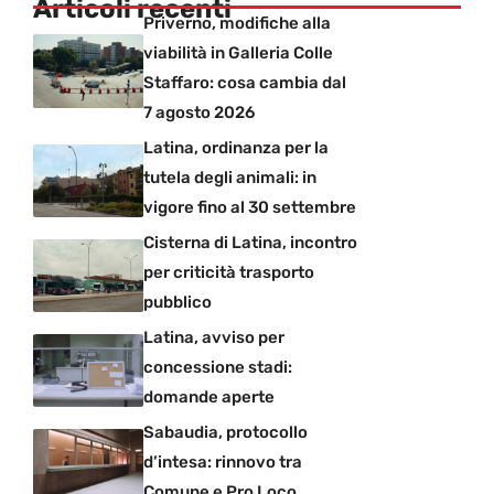
Articoli recenti
Priverno, modifiche alla
viabilità in Galleria Colle
Staffaro: cosa cambia dal
7 agosto 2026
Latina, ordinanza per la
tutela degli animali: in
vigore fino al 30 settembre
Cisterna di Latina, incontro
per criticità trasporto
pubblico
Latina, avviso per
concessione stadi:
domande aperte
Sabaudia, protocollo
d’intesa: rinnovo tra
Comune e Pro Loco