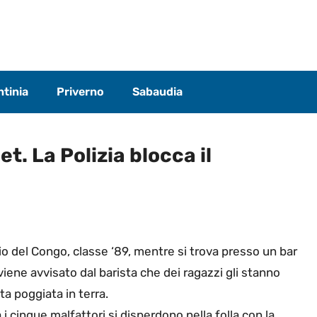
tinia
Priverno
Sabaudia
et. La Polizia blocca il
rio del Congo, classe ‘89, mentre si trova presso un bar
viene avvisato dal barista che dei ragazzi gli stanno
ta poggiata in terra.
i cinque malfattori si disperdono nella folla con la