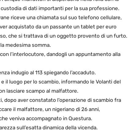
custodia di dati importanti per la sua professione.
vane riceve una chiamata sul suo telefono cellulare,
 aver acquistato da un passante un tablet per euro
o, che si trattava di un oggetto provento di un furto.
io la medesima somma.
i con l’interlocutore, dandogli un appuntamento alla
enza indugio al 113 spiegando l’accaduto.
 e il luogo per lo scambio, informando le Volanti del
non lasciare scampo al malfattore.
enti, dopo aver constatato l’operazione di scambio fra
ccare il malfattore, un nigeriano di 26 anni,
e, che veniva accompagnato in Questura.
arezza sull’esatta dinamica della vicenda.