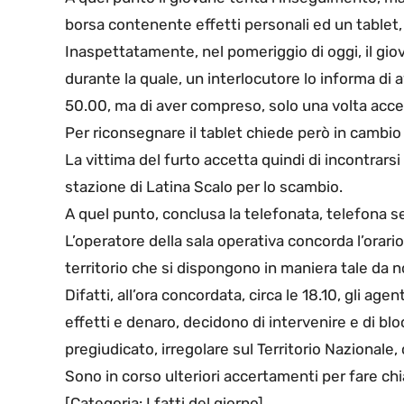
borsa contenente effetti personali ed un tablet, 
Inaspettatamente, nel pomeriggio di oggi, il gio
durante la quale, un interlocutore lo informa di
50.00, ma di aver compreso, solo una volta acces
Per riconsegnare il tablet chiede però in camb
La vittima del furto accetta quindi di incontrars
stazione di Latina Scalo per lo scambio.
A quel punto, conclusa la telefonata, telefona s
L’operatore della sala operativa concorda l’orario
territorio che si dispongono in maniera tale da 
Difatti, all’ora concordata, circa le 18.10, gli ag
effetti e denaro, decidono di intervenire e di blo
pregiudicato, irregolare sul Territorio Nazional
Sono in corso ulteriori accertamenti per fare chi
[Categoria: I fatti del giorno]