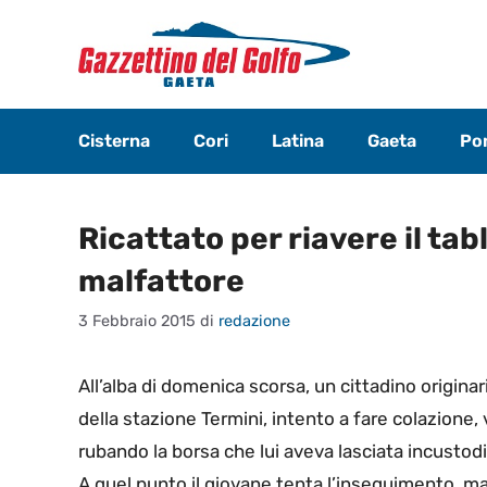
Vai
al
contenuto
Cisterna
Cori
Latina
Gaeta
Pon
Ricattato per riavere il tabl
malfattore
3 Febbraio 2015
di
redazione
All’alba di domenica scorsa, un cittadino origina
della stazione Termini, intento a fare colazione, 
rubando la borsa che lui aveva lasciata incustodi
A quel punto il giovane tenta l’inseguimento, ma 