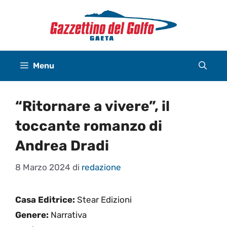
Vai
al
contenuto
Menu
“Ritornare a vivere”, il
toccante romanzo di
Andrea Dradi
8 Marzo 2024
di
redazione
Casa Editrice:
Stear Edizioni
Genere:
Narrativa