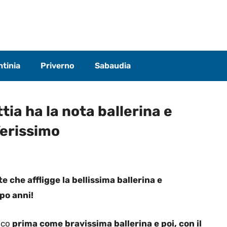
tinia
Priverno
Sabaudia
tia ha la nota ballerina e
Verissimo
e che affligge la bellissima ballerina e
po anni!
lico
prima come bravissima ballerina e poi, con il