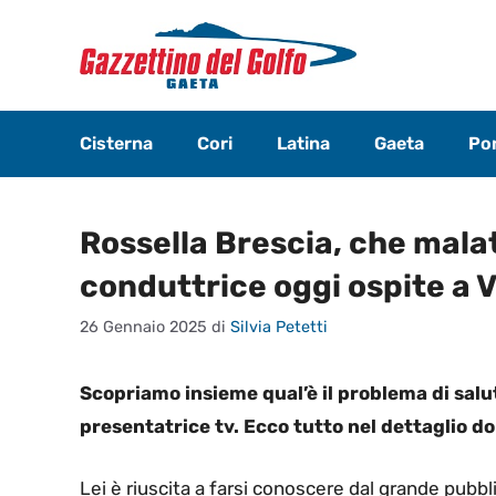
Vai
al
contenuto
Cisterna
Cori
Latina
Gaeta
Pon
Rossella Brescia, che malat
conduttrice oggi ospite a 
26 Gennaio 2025
di
Silvia Petetti
Scopriamo insieme qual’è il problema di salut
presentatrice tv. Ecco tutto nel dettaglio do
Lei è riuscita a farsi conoscere dal grande pubb