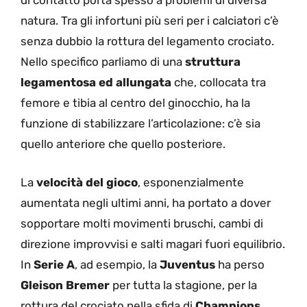
di contatto porta spesso a problemi di diversa
natura. Tra gli infortuni più seri per i calciatori c’è
senza dubbio la rottura del legamento crociato.
Nello specifico parliamo di una
struttura
legamentosa ed allungata
che, collocata tra
femore e tibia al centro del ginocchio, ha la
funzione di stabilizzare l’articolazione: c’è sia
quello anteriore che quello posteriore.
La
velocità del gioco
, esponenzialmente
aumentata negli ultimi anni, ha portato a dover
sopportare molti movimenti bruschi, cambi di
direzione improvvisi e salti magari fuori equilibrio.
In
Serie A
, ad esempio, la
Juventus
ha perso
Gleison Bremer
per tutta la stagione, per la
rottura del crociato nella sfida di
Champions