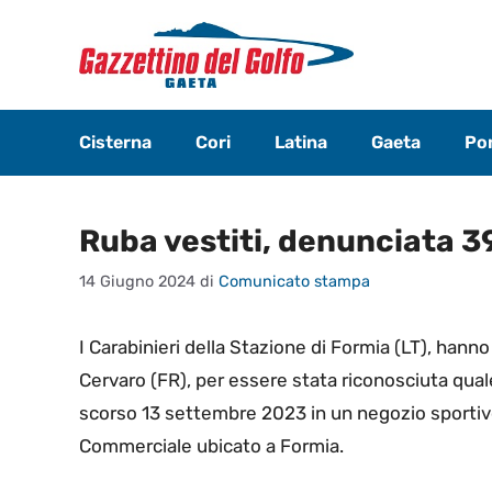
Vai
al
contenuto
Cisterna
Cori
Latina
Gaeta
Pon
Ruba vestiti, denunciata 
14 Giugno 2024
di
Comunicato stampa
I Carabinieri della Stazione di Formia (LT), hanno
Cervaro (FR), per essere stata riconosciuta quale
scorso 13 settembre 2023 in un negozio sportivo,
Commerciale ubicato a Formia.