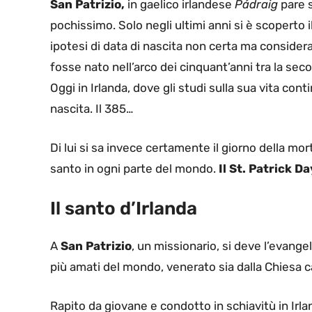
San Patrizio,
in gaelico irlandese
Pádraig
pare s
pochissimo. Solo negli ultimi anni si è scoperto
ipotesi di data di nascita non certa ma considera
fosse nato nell’arco dei cinquant’anni tra la sec
Oggi in Irlanda, dove gli studi sulla sua vita co
nascita. Il 385…
Di lui si sa invece certamente il giorno della mort
santo in ogni parte del mondo.
Il St. Patrick Da
Il santo d’Irlanda
A
San Patrizio
, un missionario, si deve l’evangel
più amati del mondo, venerato sia dalla Chiesa c
Rapito da giovane e condotto in schiavitù in Irlan