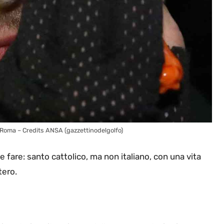
 di Roma – Credits ANSA (gazzettinodelgolfo)
he fare: santo cattolico, ma non italiano, con una vita
tero.