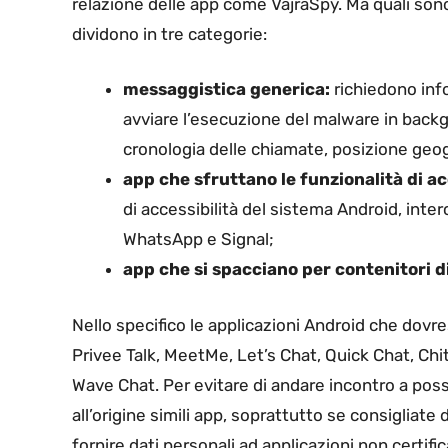
relazione delle app come VajraSpy. Ma quali son
dividono in tre categorie:
messaggistica generica:
richiedono inf
avviare l’esecuzione del malware in backgr
cronologia delle chiamate, posizione geogr
app che sfruttano
le funzionalità di ac
di accessibilità del sistema Android, int
WhatsApp e Signal;
app che si spacciano per contenitori di
Nello specifico le applicazioni Android che dovre
Privee Talk, MeetMe, Let’s Chat, Quick Chat, Chi
Wave Chat. Per evitare di andare incontro a possi
all’origine simili app, soprattutto se consigliate
fornire dati personali ad applicazioni non certific