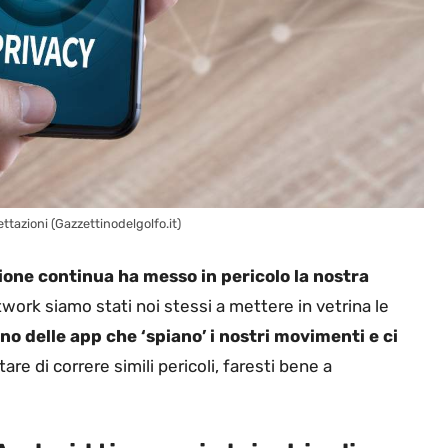
ttazioni (Gazzettinodelgolfo.it)
one continua ha messo in pericolo la nostra
twork siamo stati noi stessi a mettere in vetrina le
ono delle app che ‘spiano’ i nostri movimenti e ci
tare di correre simili pericoli, faresti bene a