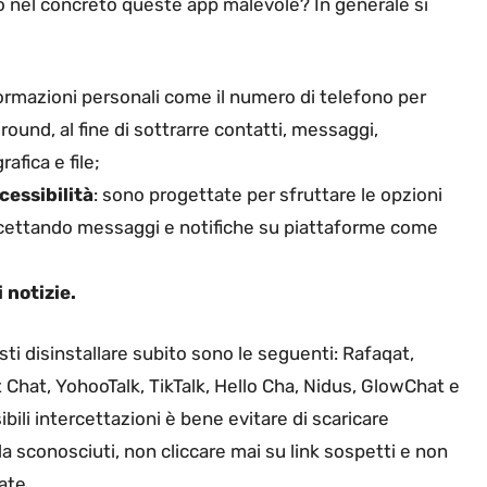
o nel concreto queste app malevole? In generale si
ormazioni personali come il numero di telefono per
ound, al fine di sottrarre contatti, messaggi,
afica e file;
cessibilità
: sono progettate per sfruttare le opzioni
ercettando messaggi e notifiche su piattaforme come
 notizie.
sti disinstallare subito sono le seguenti: Rafaqat,
t Chat, YohooTalk, TikTalk, Hello Cha, Nidus, GlowChat e
bili intercettazioni è bene evitare di scaricare
 da sconosciuti, non cliccare mai su link sospetti e non
ate.