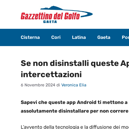
Vai
al
contenuto
Cisterna
Cori
Latina
Gaeta
Pon
Se non disinstalli queste A
intercettazioni
6 Novembre 2024
di
Veronica Elia
Sapevi che queste app Android ti mettono a r
assolutamente disinstallare per non correre 
L’avvento della tecnologia e la diffusione dei m