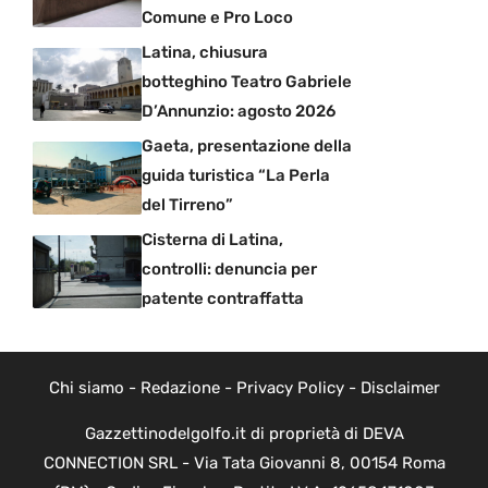
Comune e Pro Loco
Latina, chiusura
botteghino Teatro Gabriele
D’Annunzio: agosto 2026
Gaeta, presentazione della
guida turistica “La Perla
del Tirreno”
Cisterna di Latina,
controlli: denuncia per
patente contraffatta
Chi siamo
-
Redazione
-
Privacy Policy
-
Disclaimer
Gazzettinodelgolfo.it di proprietà di DEVA
CONNECTION SRL - Via Tata Giovanni 8, 00154 Roma