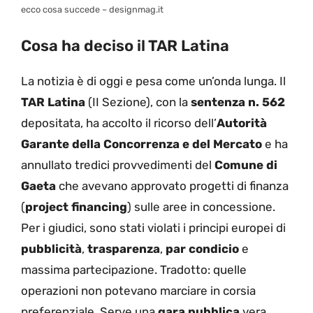
ecco cosa succede – designmag.it
Cosa ha deciso il TAR Latina
La notizia è di oggi e pesa come un’onda lunga. Il
TAR Latina
(II Sezione), con la
sentenza n. 562
depositata, ha accolto il ricorso dell’
Autorità
Garante della Concorrenza e del Mercato
e ha
annullato tredici provvedimenti del
Comune di
Gaeta
che avevano approvato progetti di finanza
(
project financing
) sulle aree in concessione.
Per i giudici, sono stati violati i principi europei di
pubblicità
,
trasparenza
,
par condicio
e
massima partecipazione. Tradotto: quelle
operazioni non potevano marciare in corsia
preferenziale. Serve una
gara pubblica
vera,