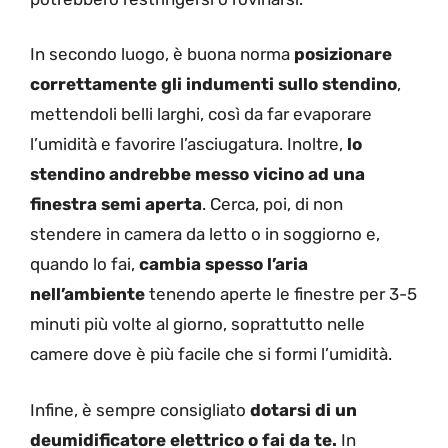
In secondo luogo, è buona norma
posizionare
correttamente gli indumenti sullo stendino
,
mettendoli belli larghi, così da far evaporare
l’umidità e favorire l’asciugatura. Inoltre,
lo
stendino andrebbe messo vicino ad una
finestra semi aperta
. Cerca, poi, di non
stendere in camera da letto o in soggiorno e,
quando lo fai,
cambia spesso l’aria
nell’ambiente
tenendo aperte le finestre per 3-5
minuti più volte al giorno, soprattutto nelle
camere dove è più facile che si formi l’umidità.
Infine, è sempre consigliato
dotarsi di un
deumidificatore elettrico o fai da te.
In