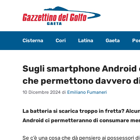
Vai
al
contenuto
Cisterna
Cori
Latina
Gaeta
Pon
Sugli smartphone Android c
che permettono davvero di
10 Dicembre 2024
di
Emiliano Fumaneri
La batteria si scarica troppo in fretta? Al
Android ci permetteranno di consumare men
Se c’è una cosa che dà pensiero ai possessori 